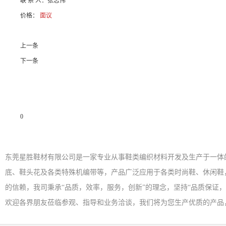
联 系 人：
张志伟
价格：
面议
上一条
下一条
0
产品说明
东莞星胜鞋材有限公司是一家专业从事鞋类编织材料开发及生产于一体
底、鞋头花及各类特殊机编带等，产品广泛应用于各类时尚鞋、休闲鞋
的信赖，我司秉承“品质，效率，服务，创新”的理念，坚持“品质保证
欢迎各界朋友莅临参观、指导和业务洽谈，我们将为您生产优质的产品，