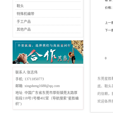
联 系
鞋头
价格
特殊机编带
手工产品
上一
其他产品
下一
0
产品
联系人:张志伟
东莞星胜
手机: 13711850773
邮箱: xingsheng1688@qq.com
底、鞋头
地址: 中国广东省东莞市厚街镇莞太路厚
的信赖，
街段118号1号楼402室（导航搜索”星胜编
欢迎各界
织")