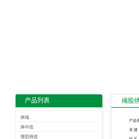
产品列表
绳股绣
麻绳
产品
麻中底
关 键
橡胶麻底